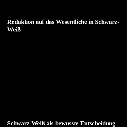
Reduktion auf das Wesentliche in Schwarz-
Weiß
Am
07. Juni 2023
wurde im Autohaus
Eren &
Burggraf in Idstein
ein neues Kapitel in der
Geschichte von Volvo aufgeschlagen: die
weltweite Online-Premiere des
Volvo EX30
. Ein
Elektroauto, das Mobilität revolutionieren soll –
nachhaltig, innovativ und mit dem klaren Design,
für das Volvo seit Jahrzehnten steht. Wir hatten das
Privileg, diesen Moment fotografisch festzuhalten.
Schwarz-Weiß als bewusste Entscheidung