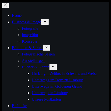
Zum
Inhalt
Home
springen
Business & Image
Fotografie
Imagefilm
Konzepte
Editionen & Serien
Fotografische Serien
Ausstellungen
Bücher & Karten
Limburg – Zeitlos in Schwarz und Weiss
Unterwegs im Dom zu Limburg
Unterwegs im Goldenen Grund
Unterwegs in Limburg
Unsere Postkarten
Einblicke