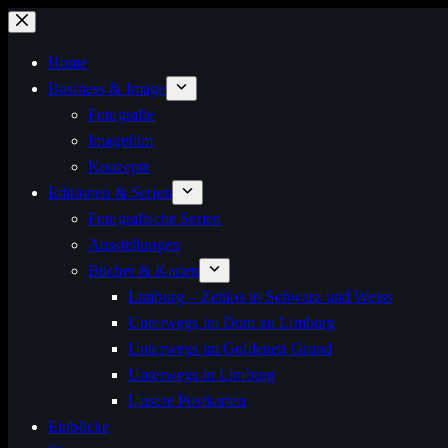
Zum
Inhalt
Home
springen
Business & Image
Fotografie
Imagefilm
Konzepte
Editionen & Serien
Fotografische Serien
Ausstellungen
Bücher & Karten
Limburg – Zeitlos in Schwarz und Weiss
Unterwegs im Dom zu Limburg
Unterwegs im Goldenen Grund
Unterwegs in Limburg
Unsere Postkarten
Einblicke