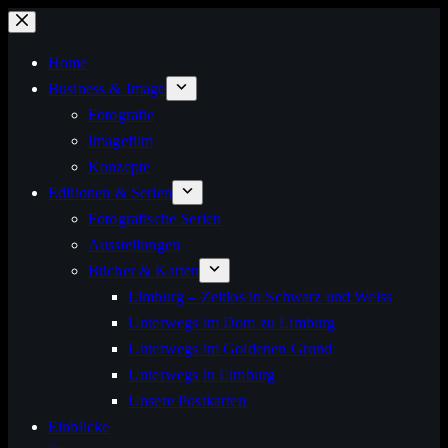
Zum
Inhalt
Home
springen
Business & Image
Fotografie
Imagefilm
Konzepte
Editionen & Serien
Fotografische Serien
Ausstellungen
Bücher & Karten
Limburg – Zeitlos in Schwarz und Weiss
Unterwegs im Dom zu Limburg
Unterwegs im Goldenen Grund
Unterwegs in Limburg
Unsere Postkarten
Einblicke