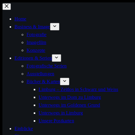
Zum
Inhalt
Home
springen
Business & Image
Fotografie
Imagefilm
Konzepte
Editionen & Serien
Fotografische Serien
Ausstellungen
Bücher & Karten
Limburg – Zeitlos in Schwarz und Weiss
Unterwegs im Dom zu Limburg
Unterwegs im Goldenen Grund
Unterwegs in Limburg
Unsere Postkarten
Einblicke