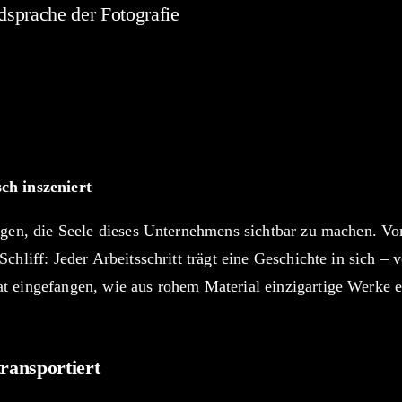
dsprache der Fotografie
orgenen Geschichten im Alltag, die die größte Faszinati
Shooting bei
THORN Gestaltender Metallbau
erleben – 
nd kreative Leidenschaft zu wahren Kunstwerken verschm
ern geformt, gestaltet und zum Leben erweckt.
ch inszeniert
egen, die Seele dieses Unternehmens sichtbar zu machen. V
chliff: Jeder Arbeitsschritt trägt eine Geschichte in sich – 
 eingefangen, wie aus rohem Material einzigartige Werke e
transportiert