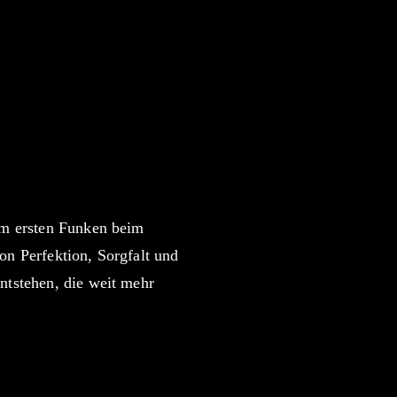
on auslösen. Genau das
einem Ort, an dem
elzen. Hier wird Metall
om ersten Funken beim
von Perfektion, Sorgfalt und
ntstehen, die weit mehr