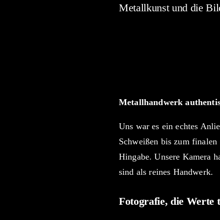
Metallkunst und die Bil
Manchmal sind es die verb
durften wir bei unserem 
handwerkliche Präzision u
nicht nur bearbeitet, sond
Metallhandwerk authentis
Uns war es ein echtes Anli
Schweißen bis zum finalen S
Hingabe. Unsere Kamera hat
sind als reines Handwerk.
Fotografie, die Werte 